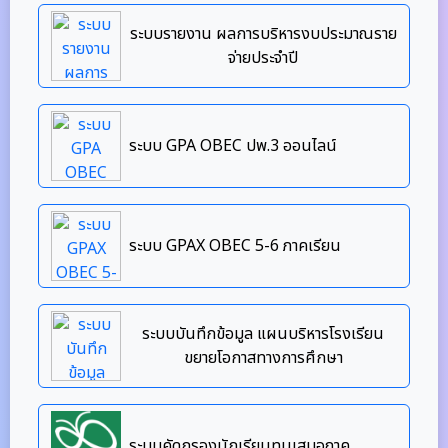
ระบบรายงาน ผลการบริหารงบประมาณราย
จ่ายประจำปี
ระบบ GPA OBEC ปพ.3 ออนไลน์
ระบบ GPAX OBEC 5-6 ภาคเรียน
ระบบบันทึกข้อมูล แผนบริหารโรงเรียน
ขยายโอกาสทางการศึกษา
ระบบคัดกรองนักเรียนทุนเสมอภาค