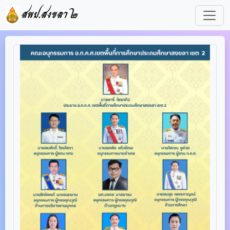
สพป.สงขลา ๒